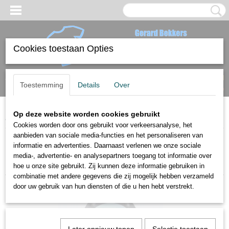
Cookies toestaan Opties
Inloggen
Registreren
UW WINKELWAGEN
Toestemming
Details
Over
Geen producten
(0)
Op deze website worden cookies gebruikt
Home
>
Bedrukte WC bril
Cookies worden door ons gebruikt voor verkeersanalyse, het
aanbieden van sociale media-functies en het personaliseren van
informatie en advertenties. Daarnaast verlenen we onze sociale
Sorteer op:
media-, advertentie- en analysepartners toegang tot informatie over
hoe u onze site gebruikt. Zij kunnen deze informatie gebruiken in
combinatie met andere gegevens die zij mogelijk hebben verzameld
door uw gebruik van hun diensten of die u hen hebt verstrekt.