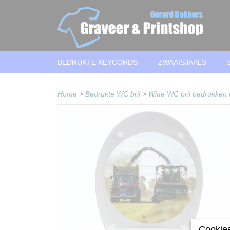
BEDRUKTE KEYCORDS
ZWAAISJAALS
Home
>
Bedrukte WC bril
>
Witte WC bril bedrukken 
Cookies