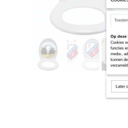
Toeste
Op deze 
Cookies wo
functies e
media-, ad
kunnen dez
verzameld 
Later 