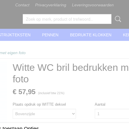
Contact
Privacyverklaring
Leveringsvoorwaarden
STRIJKTEKSTEN
PENNEN
BEDRUKTE KLOKKEN
KE
met eigen foto
Witte WC bril bedrukken m
foto
€ 57,95
(inclusief btw 21%)
Plaats opdruk op WITTE deksel
Aantal
 toestaan Opties