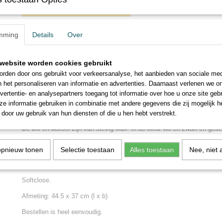
IN WINKELWAGEN
mming
Details
Over
Omschrijving
De deksel van een witte WC bril laten bedrukken.
website worden cookies gebruikt
Bij ons kan het al vanaf 1 stuk!
rden door ons gebruikt voor verkeersanalyse, het aanbieden van sociale med
n het personaliseren van informatie en advertenties. Daarnaast verlenen we o
Wij bedrukken de deksel met de modernste techniek, dus GEEN stick
vertentie- en analysepartners toegang tot informatie over hoe u onze site gebru
Of u nu een foto wil laten bedrukken van uw favotiete auto, motor, trac
e informatie gebruiken in combinatie met andere gegevens die zij mogelijk 
een maffe foto, wij
zorgen dat dit er super mooi uit komt te zien.
door uw gebruik van hun diensten of die u hen hebt verstrekt.
De bril en deksel zijn van stevig MDF in de kleur wit en zwart en gesc
toiletpotten.
opnieuw tonen
Selectie toestaan
Alles toestaan
Nee, niet 
De deksel en bril zijn beide 1.5 centimeter dik. De toiletbril is heel 
bijgevoegd bevestigingsmateriaal.
Softclose.
Afmeting: 44.5 x 37 cm (l x b)
Bestellen is heel eenvoudig.