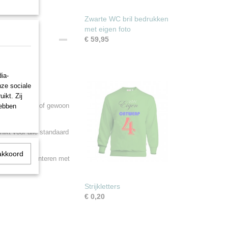
Zwarte WC bril bedrukken
met eigen foto
€ 59,95
ia-
nze sociale
ers!
ikt. Zij
tor, huisdier, of gewoon
hebben
hikt voor alle standaard
akkoord
eenvoudig te monteren met
Strijkletters
€ 0,20