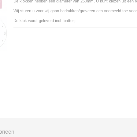
De klokken hebben een diameter van 250mm, U kunt kiezen uit een ro
Wij sturen u voor wij gaan bedrukken/graveren een voorbeeld toe voor
De klok wordt geleverd incl. batterij
orieën