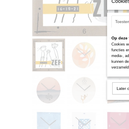
Cookies
Toeste
Op deze 
Cookies wo
functies e
media-, ad
kunnen dez
verzameld 
Later 