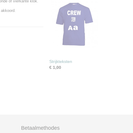
nde of vierkante klok.
 akkoord.
Strijkteksten
€ 1,00
Betaalmethodes