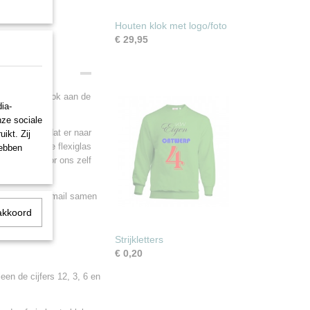
Houten klok met logo/foto
€ 29,95
mdat wij de klok aan de
ia-
nze sociale
 Ieder keer dat er naar
ikt. Zij
boodschap. De flexiglas
hebben
en worden door ons zelf
nt u ons per email samen
akkoord
te maken
Strijkletters
€ 0,20
een de cijfers 12, 3, 6 en