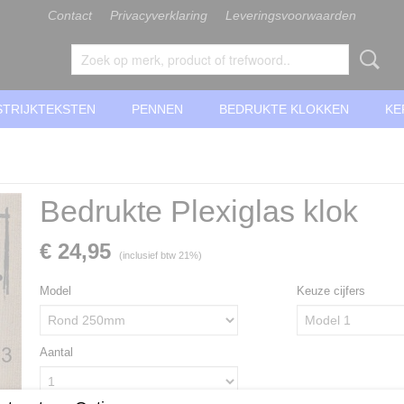
Contact
Privacyverklaring
Leveringsvoorwaarden
STRIJKTEKSTEN
PENNEN
BEDRUKTE KLOKKEN
KE
Bedrukte Plexiglas klok
€ 24,95
(inclusief btw 21%)
Model
Keuze cijfers
Aantal