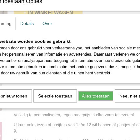
 toestaan Opties
IN WINKELWAGEN
mming
Details
Over
Omschrijving
website worden cookies gebruikt
Onze plexiglas bedrukte klokken hebben een mooie luxe uitstraling o
rden door ons gebruikt voor verkeersanalyse, het aanbieden van sociale med
achterzijde bedrukken en zo krijg je een heel mooi glansend resultaat.
n het personaliseren van informatie en advertenties. Daarnaast verlenen we o
Met een bedrukte plexiglas klok kunt u 24 uur per dag reclame maken.
vertentie- en analysepartners toegang tot informatie over hoe u onze site gebru
de tijd wordt gevraagd kijkt men naar de klok en dus ook uw reclame
e informatie gebruiken in combinatie met andere gegevens die zij mogelijk 
klok wordt gepersonaliseerd met een full colour bedrukking. De klokk
door uw gebruik van hun diensten of die u hen hebt verstrekt.
geproduceerd.
Ook kunt u onze pexiglas klok voorzien van een eigen foto, deze die
met het bestelnummer toe te sturen.
opnieuw tonen
Selectie toestaan
Alles toestaan
Nee, niet 
Ook leuk om een klok van een geboortekaartje, huwelijk of jubileum 
Volledig te personaliseren, tegen meerprijs in elke vorm te leveren!
U kunt ook kiezen of u cijfers van 1 t/m 12 wil hebben of puntjes of all
9.